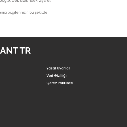
gle, web sitesindeki ziyareti
ıcı bilgilerinizin bu şekilde
ANT TR
Yasal Uyarılar
Veri Gizliliği
Çerez Politikası