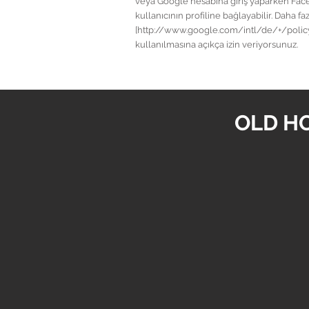
veya Google hesabına giriş yaparken Face
kullanıcının profiline bağlayabilir. Dah
[http://www.google.com/intl/de/+/policy/+1
kullanılmasına açıkça izin veriyorsunuz.
OLD H