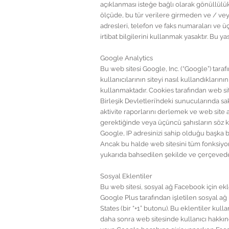
açıklanması isteğe bağlı olarak gönüllül
ölçüde, bu tür verilere girmeden ve / vey
adresleri, telefon ve faks numaraları ve üç
irtibat bilgilerini kullanmak yasaktır. Bu
Google Analytics
Bu web sitesi Google, Inc. (“Google”) tara
kullanıcılarının siteyi nasıl kullandıkları
kullanmaktadır. Cookies tarafından web site
Birleşik Devletleri’ndeki sunucularında sa
aktivite raporlarını derlemek ve web site 
gerektiğinde veya üçüncü şahısların söz ko
Google, IP adresinizi sahip olduğu başka bi
Ancak bu halde web sitesini tüm fonksiyon
yukarıda bahsedilen şekilde ve çerçevede
Sosyal Eklentiler
Bu web sitesi, sosyal ağ Facebook için ekle
Google Plus tarafından işletilen sosyal ağ
States (bir “+1” butonu). Bu eklentiler k
daha sonra web sitesinde kullanıcı hakkında b