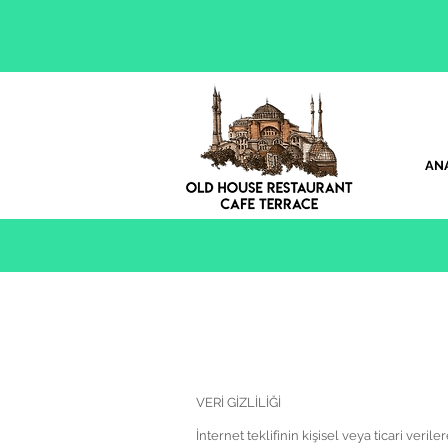
AN
VERİ GİZLİLİĞİ
İnternet teklifinin kişisel veya ticari veri