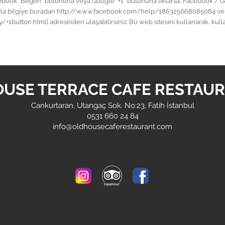
book "Beğen" butonuna veya Google "+1" butonuna tıklarsa, Facebook / Goo
a fazla bilgiye buradan http://www.facebook.com/help/186325668085084 ve
button.html] adresinden ulaşabilirsiniz. Bu web sitesini kullanarak, kullan
OUSE TERRACE CAFE RESTAUR
Cankurtaran, Utangaç Sok. No:23, Fatih İstanbul
0531 660 24 84
info@
oldhousecaferestaurant
.com