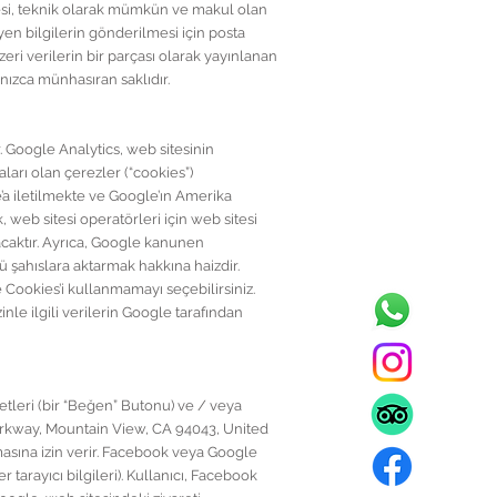
esi, teknik olarak mümkün ve makul olan
n bilgilerin gönderilmesi için posta
zeri verilerin bir parçası olarak yayınlanan
nızca münhasıran saklıdır.
. Google Analytics, web sitesinin
aları olan çerezler (“cookies”)
le’a iletilmekte ve Google’ın Amerika
 web sitesi operatörleri için web sitesi
nacaktır. Ayrıca, Google kanunen
ü şahıslara aktarmak hakkına haizdir.
e Cookies’i kullanmamayı seçebilirsiniz.
le ilgili verilerin Google tarafından
letleri (bir “Beğen” Butonu) ve / veya
 Parkway, Mountain View, CA 94043, United
masına izin verir. Facebook veya Google
r tarayıcı bilgileri). Kullanıcı, Facebook