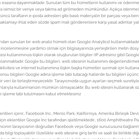
ük esasına dayanmaktadır. Sunulan tüm bu hizmetlerin kullanımı ve ödenm
a isimsiz bir veriye veya takma ad girilmeden mümkündür. Açıkça istenmeye
üncü tarafların e-posta adresleri gibi basılı materyalin bir parçası veya ben
 yasaklamayı ihlal eden sözde spam mail gönderenlere karşı yasal adımlar yal
fından sunulan bir web analiz hizmeti olan Google Analytics’i kullanmaktadır
nın incelenmesine yardımcı olmak için bilgisayarınıza yerleştirilen metin dosy
si kullanımınıza ilişkin olarak oluşturulan bilgiler (IP adresiniz gibi) Goog
klanmaktadır. Google bu bilgileri, web sitesinin kullanımını değerlendirmek,
aktivitesi ve internet kullanımına ilişkin başka hizmetler sunmak için kulla
nsu bilgileri Google adına işleme tabi tutacağı hallerde bu bilgileri üçünc
r veri ile birleştirmeyecektir. Tarayıcınızda uygun ayarları seçmek suretiyl
larıyla kullanmanızın mümkün olmayacaktır. Bu web sitesini kullanarak sizin
 işleme tabi tutulmasını kabul etmektesiniz
ntileri içerir., Facebook Inc., Menlo Park, Kaliforniya, Amerika Birleşik Dev
 için eklentiler Google Inc tarafından işletilmektedir., 1600 Amphitheatre
ullanıcının tarayıcısının doğrudan Facebook veya Google sunucusuna bağlan
ilgi toplayabilir (özellikle web sitesine giriş tarihi ve saati ile birlikte diğe