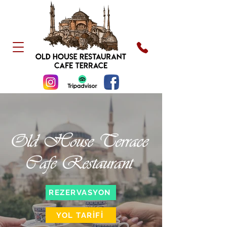
REZERVASYON
YOL TARİFİ